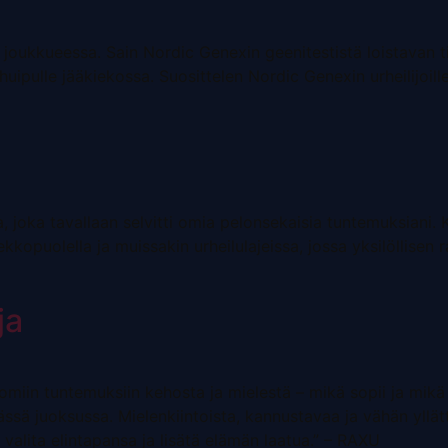
oukkueessa. Sain Nordic Genexin geenitestistä loistavan t
uipulle jääkiekossa. Suosittelen Nordic Genexin urheilijoille 
ia, joka tavallaan selvitti omia pelonsekaisia tuntemuksiani.
kkopuolella ja muissakin urheilulajeissa, jossa yksilöllisen
ja
omiin tuntemuksiin kehosta ja mielestä – mikä sopii ja mikä
kässä juoksussa. Mielenkiintoista, kannustavaa ja vähän yllät
i valita elintapansa ja lisätä elämän laatua.” – RAXU