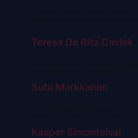
”Tein Nordic Genexin geenitestit itselleni ja la
terveellisempää elämää sekä mihin asioihin ka
mahdollistetaan tällaisen testin tekeminen, jo
Teresa De Rita Cavlek
”Geenitesti oli helppo tehdä. Raportti oli selkeä
Voin suositella kaikille.” – TERESA
Sutu Markkanen
”Geenitestien avulla elämäntapamuutoksia on h
Nordic Genexin testiraportteja oli mukava luk
Kasper Simontaival