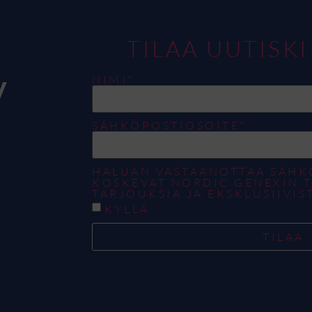
TILAA UUTISK
y
NIMI*
SÄHKÖPOSTIOSOITE*
HALUAN VASTAANOTTAA SÄHK
KOSKEVAT NORDIC GENEXIN T
TARJOUKSIA JA EKSKLUSIIVIST
KYLLÄ
TILAA