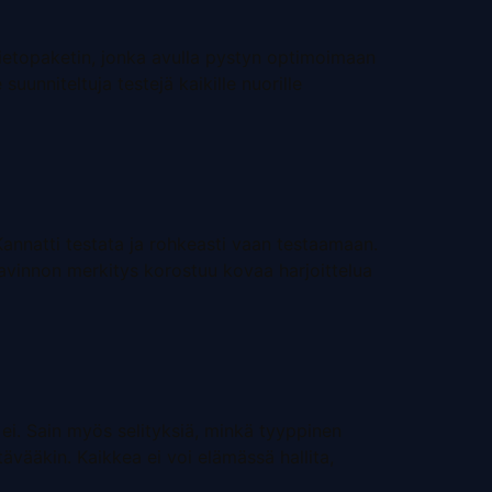
ietopaketin, jonka avulla pystyn optimoimaan
suunniteltuja testejä kaikille nuorille
 Kannatti testata ja rohkeasti vaan testaamaan.
 ravinnon merkitys korostuu kovaa harjoittelua
 ei. Sain myös selityksiä, minkä tyyppinen
tävääkin. Kaikkea ei voi elämässä hallita,