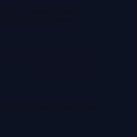
liittyen, kuinka voimme elää vieläkin
steps. On hienoa, että ihmisille
nyt. Sain raportista hyvän työkalun itselleni.
ten mutta ei vieläkään ole liian myöhäistä.