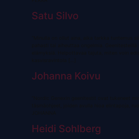
PEKKA
Satu Silvo
”Minulla on ollut aina, aika tarkka tuntemus s
pahasti tai aiheuttaa ongelmia. Geenitesteillä
elämyksiä. Helpottavaa tajuta, miten voin edis
kasvisravintola […]
Johanna Koivu
”Nordic Genexin geenitestit ovat tukeneet min
täsmäohjeet, joiden avulla hioa elintapoja, ruo
JOHANNA
Heidi Sohlberg