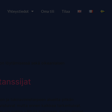
Yhteystiedot
Oma tili
Tilaa
ion löytämisessä sekä oikeanlaisen
anssijat
n ja tukiravinnetarpeen alueilta pitkän
vistuivat mutta ennen kaikkea tarkentuivat.
 ei ole pakko välttää kokonaan, mutta monet