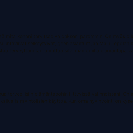
iitä mitä kehoni tarvitsee voidakseni paremmin. On myös ollut
 suuntaviivat selkeytyivät, geeniasiantuntijan Maili Lepolan
tää terveyttäni tai romuttaa sitä, ihan omilla elämäntapa va
ua terveellisiin elämäntapohin liittyvissä valinnoissani. On
kailua ja ravintolisien käyttöä. Kun oma hyvinvointi on kysee