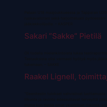
Pelaan U18 maajoukkueessa ja Tapparan U20 j
ruokavaliotani sekä harjoitteluani pyrkiessäni h
jääkiekkoilijoille. – KASPER
Sakari ”Sakke” Pietilä
Oli todella mielenkiintoista lukea testiraportt
Testauksista olisi varmasti hyötyä myös jääkie
tukemaan. – SAKKE
Raakel Lignell, toimitta
“Geenitestin tulokset vahvistivat luottamusta 
liikunta ja ravinto edesauttavat terveyttä pit
mutta kun tietää omat yksilölliset riskinsä, vo