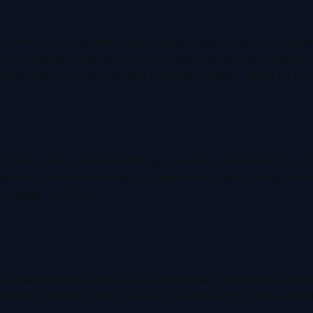
a ravinto on aina merkinnyt todella paljon. Vaikka mielestäni
Nordic Genexin testiraportista on tullut minulle erinomainen 
attavasti. Voin lämpimästi suositella kaikille. Tämä on kova
 tietoa unesta, liikkumisesta ja ravinnosta. Geenitesti on 
enitesti motivoi minua entistä enemmän panostamaan omiin v
pohjalta.” – HEIDI
mahdollisella tavalla ja haluan virittää ruokavalioni sellai
amaan täysillä! Nordic Genex geenitesti auttoi minua selvitt