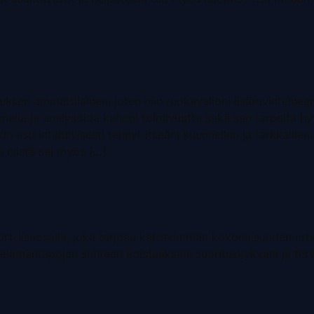
emuksen ammattilainen, joten niin ruokavalioni lisäravinteine
nnella ja analysoida kehoni toimivuutta sekä sen tarpeita hy
kin asti intuitiivisesti tehnyt itseäni kuunnellen ja tarkkaille
a niistä sai myös […]
-lisäosalla, joka tarjoaa kattavimman kokonaisuuden urheili
elämäntapojen suhteen edistääkseni suorituskykyäni ja ter