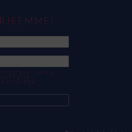
IRJEEMME!
ÖPOSTEJA, JOTKA
UOTTEITA,
A SISÄLTÖÄ.*