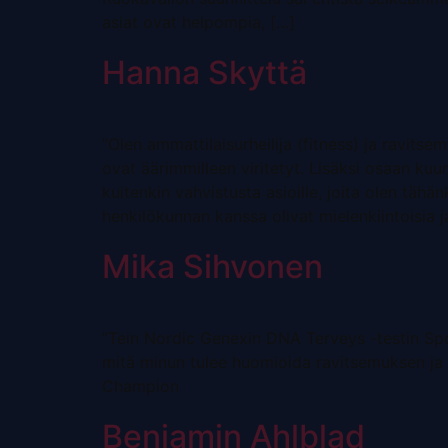
asiat ovat helpompia, […]
Hanna Skyttä
”Olen ammattilaisurheilija (fitness) ja ravits
ovat äärimmilleen viritetyt. Lisäksi osaan kuu
kuitenkin vahvistusta asioille, joita olen tähän
henkilökunnan kanssa olivat mielenkiintoisia j
Mika Sihvonen
”Tein Nordic Genexin DNA Terveys -testin Sport
mitä minun tulee huomioida ravitsemuksen ja 
Champion
Benjamin Ahlblad