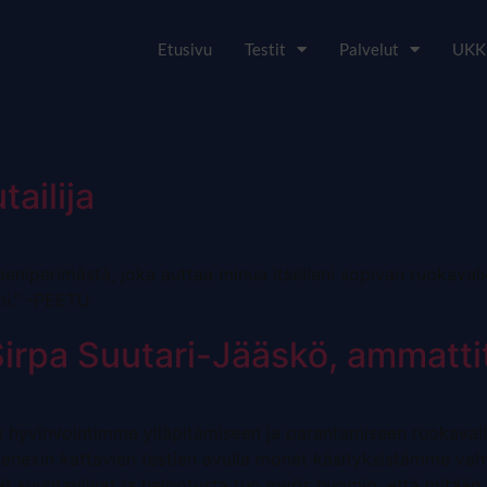
Etusivu
Testit
Palvelut
UKK
skokemuksia
tailija
eniperimästä, joka auttaa minua itselleni sopivan ruokaval
eni.” -PEETU
irpa Suutari-Jääskö, ammattit
n hyvinvointimme ylläpitämiseen ja parantamiseen ruokavalio
 Genexin kattavien testien avulla monet käsityksistämme vah
ät suuntaviivat ja helpotusta tuo myös huomio, että mitään