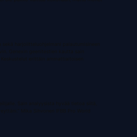
en sekä harjoiitteluohjelmani palautumisineen
vin. Genexin geenitestien kautta sain
n. Keskustelut erittäin ammattiaitoisen
jalle. Sain analyysista hyvää tietoa siitä,
veyttäni.” Mika Sihvonen IFBB Pro World