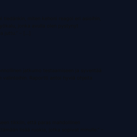
 tiedänkin, miten kehoni reagoi eri asioihin,
työkalu, jonka avulla olen pystynyt
 juttu.” – […]
luonnollinen jatkumo testaamiseen ja syventää
alintoihin. Raportti antoi hyviä ohjeita
seen tikkiin, että paras mahdollinen
ämään lisää ruokia, jotka sopivat minulle.” –