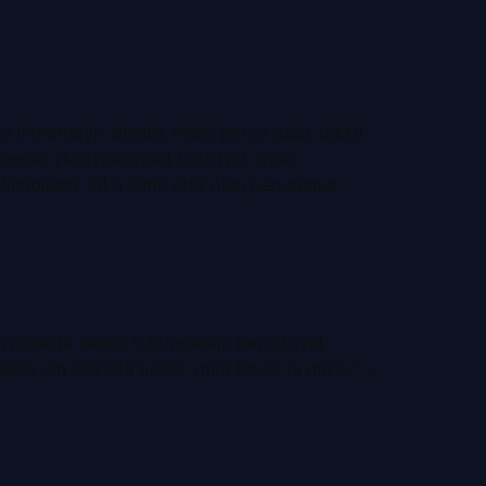
 ihmettelyn aiheita, miksi jotkut asiat tökkii
 kanssa yksityiskohdat tuottivat ahaa-
linnoillani. Eikä ihme että olen perustanut
 arvokasta saada tutkimuksiin perustuvat
ssä, on tärkeää tietää, mitä tekee ja miksi.” –