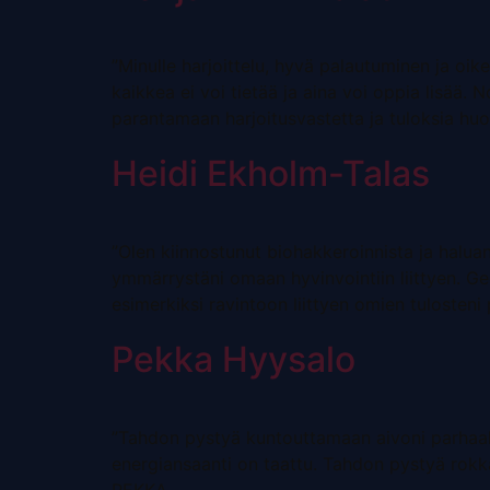
”Minulle harjoittelu, hyvä palautuminen ja oike
kaikkea ei voi tietää ja aina voi oppia lisää. 
parantamaan harjoitusvastetta ja tuloksia huom
Heidi Ekholm-Talas
”Olen kiinnostunut biohakkeroinnista ja haluan
ymmärrystäni omaan hyvinvointiin liittyen. Ge
esimerkiksi ravintoon liittyen omien tulosteni 
Pekka Hyysalo
”Tahdon pystyä kuntouttamaan aivoni parhaalla 
energiansaanti on taattu. Tahdon pystyä rokka