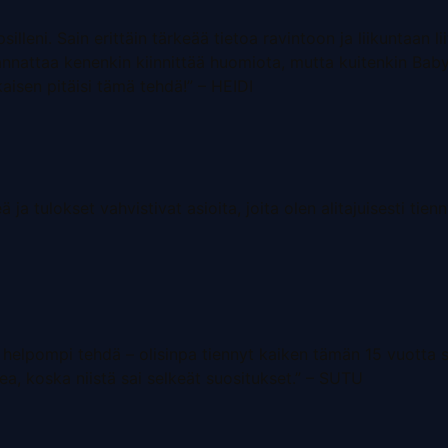
psilleni. Sain erittäin tärkeää tietoa ravintoon ja liikuntaan 
nnattaa kenenkin kiinnittää huomiota, mutta kuitenkin Baby 
kaisen pitäisi tämä tehdä!” – HEIDI
 ja tulokset vahvistivat asioita, joita olen alitajuisesti tien
elpompi tehdä – olisinpa tiennyt kaiken tämän 15 vuotta sit
ea, koska niistä sai selkeät suositukset.” – SUTU