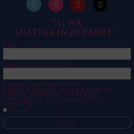
TILAA
UUTISKIRJEEMME!
NIMI*
SÄHKÖPOSTIOSOITE*
HALUAN VASTAANOTTAA
SÄHKÖPOSTEJA, JOTKA KOSKEVAT
NORDIC GENEXIN TUOTTEITA,
TARJOUKSIA JA EKSKLUSIIVISTA
SISÄLTÖÄ.*
KYLLÄ
TILAA