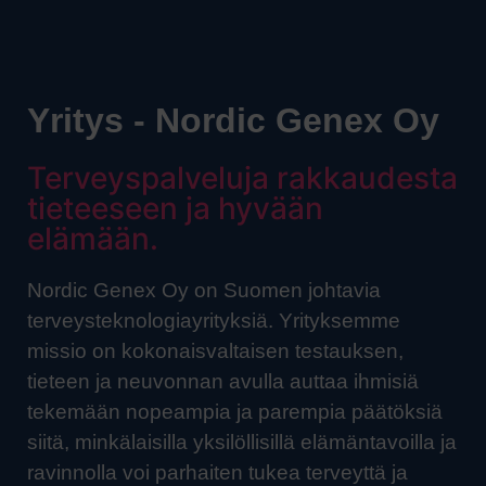
Yritys - Nordic Genex Oy
Terveyspalveluja rakkaudesta
tieteeseen ja hyvään
elämään.
Nordic Genex Oy on Suomen johtavia
terveysteknologiayrityksiä. Yrityksemme
missio on kokonaisvaltaisen testauksen,
tieteen ja neuvonnan avulla auttaa ihmisiä
tekemään nopeampia ja parempia päätöksiä
siitä, minkälaisilla yksilöllisillä elämäntavoilla ja
ravinnolla voi parhaiten tukea terveyttä ja