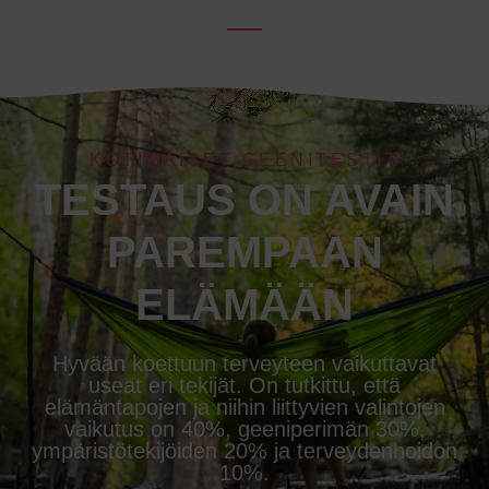
KOTIMAISET GEENITESTIT
TESTAUS ON AVAIN
PAREMPAAN
ELÄMÄÄN
Hyvään koettuun terveyteen vaikuttavat
useat eri tekijät. On tutkittu, että
elämäntapojen ja niihin liittyvien valintojen
vaikutus on 40%, geeniperimän 30%,
ympäristötekijöiden 20% ja terveydenhoidon
10%.