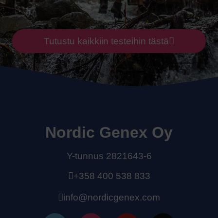
Tutustu kaikkiin testeihin tästä
Nordic Genex Oy
Y-tunnus 2821643-6
+358 400 538 833
info@nordicgenex.com