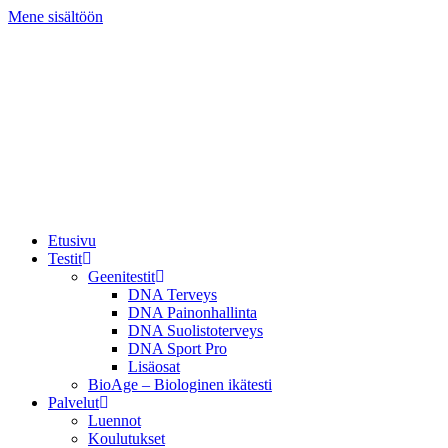
Mene sisältöön
Etusivu
Testit
Geenitestit
DNA Terveys
DNA Painonhallinta
DNA Suolistoterveys
DNA Sport Pro
Lisäosat
BioAge – Biologinen ikätesti
Palvelut
Luennot
Koulutukset