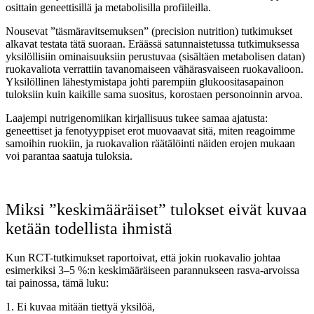
osittain geneettisillä ja metabolisilla profiileilla.
Nousevat ”täsmäravitsemuksen” (precision nutrition) tutkimukset
alkavat testata tätä suoraan. Eräässä satunnaistetussa tutkimuksessa
yksilöllisiin ominaisuuksiin perustuvaa (sisältäen metabolisen datan)
ruokavaliota verrattiin tavanomaiseen vähärasvaiseen ruokavalioon.
Yksilöllinen lähestymistapa johti parempiin glukoositasapainon
tuloksiin kuin kaikille sama suositus, korostaen personoinnin arvoa.
Laajempi nutrigenomiikan kirjallisuus tukee samaa ajatusta:
geneettiset ja fenotyyppiset erot muovaavat sitä, miten reagoimme
samoihin ruokiin, ja ruokavalion räätälöinti näiden erojen mukaan
voi parantaa saatuja tuloksia.
Miksi ”keskimääräiset” tulokset eivät kuvaa
ketään todellista ihmistä
Kun RCT-tutkimukset raportoivat, että jokin ruokavalio johtaa
esimerkiksi 3–5 %:n keskimääräiseen parannukseen rasva-arvoissa
tai painossa, tämä luku:
1. Ei kuvaa mitään tiettyä yksilöä,