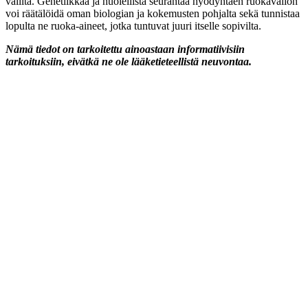
väliltä. Genetiikkaa ja huolellista seurantaa hyödyntäen ruokavalion
voi räätälöidä oman biologian ja kokemusten pohjalta sekä tunnistaa
lopulta ne ruoka-aineet, jotka tuntuvat juuri itselle sopivilta.
Nämä tiedot on tarkoitettu ainoastaan informatiivisiin
tarkoituksiin, eivätkä ne ole lääketieteellistä neuvontaa.