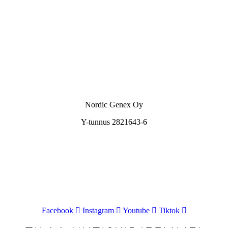
Nordic Genex Oy
Y-tunnus 2821643-6
+358 400 538 833
info@nordicgenex.com
Facebook
Instagram
Youtube
Tiktok