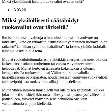
Miksi yksilöllisesti laaditut ruokavaliot ovat tärkeitä?
13.03.26
Miksi yksilöllisesti räätälöidyt
ruokavaliot ovat tärkeitä?
Ihmisillä on usein vahvoja uskomuksia ruoasta: ”carnivore on
ratkaisu”, ”keto on ratkaisu”, ”runsashiilihydraattinen ruokavalio on
ratkaisu” tai ”lihan syönti on haitallista”. Ja joskus yksilön kohdalla
tämä voi osittain olla totta.
Muutat ruokailutottumuksiasi ja yhtäkkiä energiasi paranee, painosi
laskee, ruoansulatus rauhoittuu tai vuosia vaivanneet oireet
helpottavat. Monet kertovat tällaisista kokemuksista oltuaan
ketogeenisella ruokavaliolla tai Välimeren ruokavaliolla,
harjoittaessaan pätkäpaastoa, noudattaessaan carnivore-ruokavaliota
tai kasvipohjaista ruokavaliomallia ja niin edelleen.
Mutta yhden ihmisen ihmedieetti voi olla toisen katastrofi. Vaikka
joku aidosti suosittelisikin omaa lähestymistapaansa ystävälleen tai
potilaalleen, tulokset voivat toisella henkilöllä olla vain
vaatimattomia tai jopa kielteisiä.