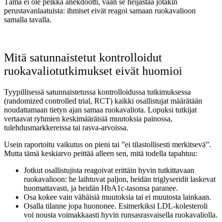
Tämä ei ole pelkkä anekdootti, vaan se heijastaa jotakin
perustavanlaatuista: ihmiset eivät reagoi samaan ruokavalioon
samalla tavalla.
Mitä satunnaistetut kontrolloidut
ruokavaliotutkimukset eivät huomioi
Tyypillisessä satunnaistetussa kontrolloidussa tutkimuksessa
(randomized controlled trial, RCT) kaikki osallistujat määrätään
noudattamaan tietyn ajan samaa ruokavaliota. Lopuksi tutkijat
vertaavat ryhmien keskimääräisiä muutoksia painossa,
tulehdusmarkkereissa tai rasva-arvoissa.
Usein raportoitu vaikutus on pieni tai ”ei tilastollisesti merkitsevä”.
Mutta tämä keskiarvo peittää alleen sen, mitä todella tapahtuu:
Jotkut osallistujista reagoivat erittäin hyvin tutkittavaan
ruokavalioon: he laihtuvat paljon, heidän triglyseridit laskevat
huomattavasti, ja heidän HbA1c-tasonsa paranee.
Osa kokee vain vähäisiä muutoksia tai ei muutosta lainkaan.
Osalla tilanne jopa huononee. Esimerkiksi LDL-kolesteroli
voi nousta voimakkaasti hyvin runsasrasvaisella ruokavaliolla.