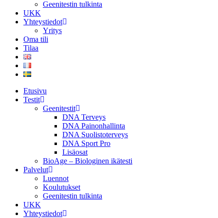
Geenitestin tulkinta
UKK
Yhteystiedot
Yritys
Oma tili
Tilaa
Etusivu
Testit
Geenitestit
DNA Terveys
DNA Painonhallinta
DNA Suolistoterveys
DNA Sport Pro
Lisäosat
BioAge – Biologinen ikätesti
Palvelut
Luennot
Koulutukset
Geenitestin tulkinta
UKK
Yhteystiedot