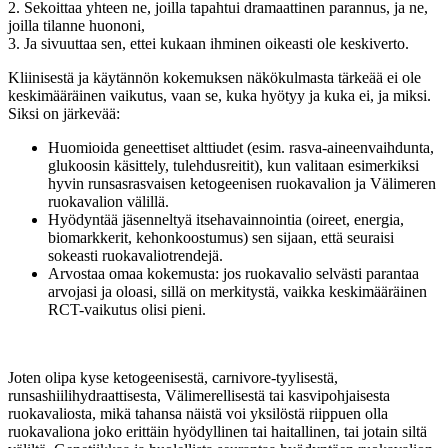
2. Sekoittaa yhteen ne, joilla tapahtui dramaattinen parannus, ja ne,
joilla tilanne huononi,
3. Ja sivuuttaa sen, ettei kukaan ihminen oikeasti ole keskiverto.
Kliinisestä ja käytännön kokemuksen näkökulmasta tärkeää ei ole
keskimääräinen vaikutus, vaan se, kuka hyötyy ja kuka ei, ja miksi.
Siksi on järkevää:
Huomioida geneettiset alttiudet (esim. rasva-aineenvaihdunta,
glukoosin käsittely, tulehdusreitit), kun valitaan esimerkiksi
hyvin runsasrasvaisen ketogeenisen ruokavalion ja Välimeren
ruokavalion välillä.
Hyödyntää jäsenneltyä itsehavainnointia (oireet, energia,
biomarkkerit, kehonkoostumus) sen sijaan, että seuraisi
sokeasti ruokavaliotrendejä.
Arvostaa omaa kokemusta: jos ruokavalio selvästi parantaa
arvojasi ja oloasi, sillä on merkitystä, vaikka keskimääräinen
RCT-vaikutus olisi pieni.
Joten olipa kyse ketogeenisestä, carnivore-tyylisestä,
runsashiilihydraattisesta, Välimerellisestä tai kasvipohjaisesta
ruokavaliosta, mikä tahansa näistä voi yksilöstä riippuen olla
ruokavaliona joko erittäin hyödyllinen tai haitallinen, tai jotain siltä