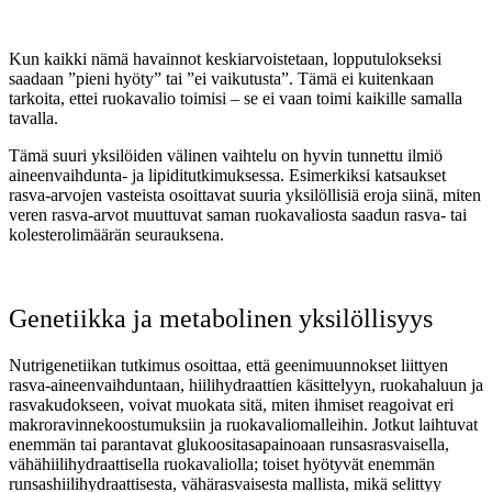
Kun kaikki nämä havainnot keskiarvoistetaan, lopputulokseksi
saadaan ”pieni hyöty” tai ”ei vaikutusta”. Tämä ei kuitenkaan
tarkoita, ettei ruokavalio toimisi – se ei vaan toimi kaikille samalla
tavalla.
Tämä suuri yksilöiden välinen vaihtelu on hyvin tunnettu ilmiö
aineenvaihdunta- ja lipiditutkimuksessa. Esimerkiksi katsaukset
rasva-arvojen vasteista osoittavat suuria yksilöllisiä eroja siinä, miten
veren rasva-arvot muuttuvat saman ruokavaliosta saadun rasva- tai
kolesterolimäärän seurauksena.
Genetiikka ja metabolinen yksilöllisyys
Nutrigenetiikan tutkimus osoittaa, että geenimuunnokset liittyen
rasva-aineenvaihduntaan, hiilihydraattien käsittelyyn, ruokahaluun ja
rasvakudokseen, voivat muokata sitä, miten ihmiset reagoivat eri
makroravinnekoostumuksiin ja ruokavaliomalleihin. Jotkut laihtuvat
enemmän tai parantavat glukoositasapainoaan runsasrasvaisella,
vähähiilihydraattisella ruokavaliolla; toiset hyötyvät enemmän
runsashiilihydraattisesta, vähärasvaisesta mallista, mikä selittyy