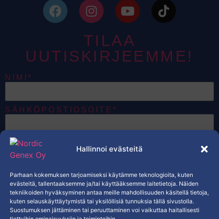
TILAA
UUTISKIRJEEMME!
NIMI*
SÄHKÖPOSTIOSOITE*
HALUAN VASTAANOTTAA
Hallinnoi evästeitä
SÄHKÖPOSTEJA, JOTKA KOSKEVAT
NORDIC GENEXIN TUOTTEITA,
TARJOUKSIA JA EKSKLUSIIVISTA
SISÄLTÖÄ.*
Parhaan kokemuksen tarjoamiseksi käytämme teknologioita, kuten
KYLLÄ
evästeitä, tallentaaksemme ja/tai käyttääksemme laitetietoja. Näiden
tekniikoiden hyväksyminen antaa meille mahdollisuuden käsitellä tietoja,
kuten selauskäyttäytymistä tai yksilöllisiä tunnuksia tällä sivustolla.
TILAA
Suostumuksen jättäminen tai peruuttaminen voi vaikuttaa haitallisesti
tiettyihin ominaisuuksiin ja toimintoihin.