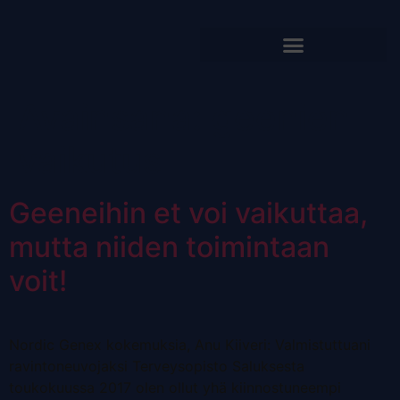
Avainsana:
geenien
vaikutus
Geeneihin et voi vaikuttaa,
mutta niiden toimintaan
voit!
Nordic Genex kokemuksia, Anu Kiiveri: Valmistuttuani
ravintoneuvojaksi Terveysopisto Saluksesta
toukokuussa 2017 olen ollut yhä kiinnostuneempi