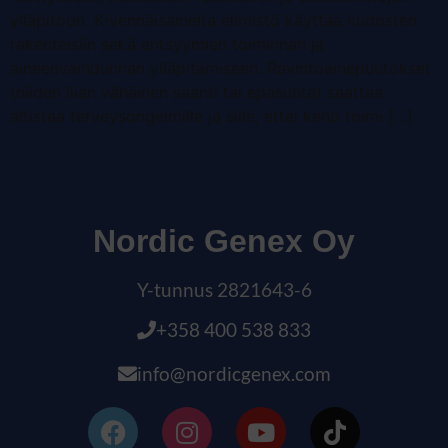
ylläpitoon. Kivennäisaineita elimistö käyttää kudosten
rakenteisiin sekä entsyymien toiminnan ja
aineenvaihdunnan ylläpitämiseen. Ravintoainepuutokset
(niiden liian vähäinen saanti tai epäsuhta) saattaa
altistaa terveysongelmille ja sille, ettei keho toimi […]
Nordic Genex Oy
Y-tunnus 2821643-6
+358 400 538 833
info@nordicgenex.com