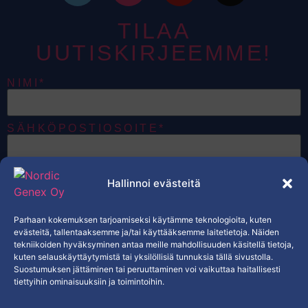
TILAA
UUTISKIRJEEMME!
NIMI*
SÄHKÖPOSTIOSOITE*
HALUAN VASTAANOTTAA
Hallinnoi evästeitä
SÄHKÖPOSTEJA, JOTKA KOSKEVAT
NORDIC GENEXIN TUOTTEITA,
TARJOUKSIA JA EKSKLUSIIVISTA
SISÄLTÖÄ.*
Parhaan kokemuksen tarjoamiseksi käytämme teknologioita, kuten
KYLLÄ
evästeitä, tallentaaksemme ja/tai käyttääksemme laitetietoja. Näiden
tekniikoiden hyväksyminen antaa meille mahdollisuuden käsitellä tietoja,
kuten selauskäyttäytymistä tai yksilöllisiä tunnuksia tällä sivustolla.
TILAA
Suostumuksen jättäminen tai peruuttaminen voi vaikuttaa haitallisesti
tiettyihin ominaisuuksiin ja toimintoihin.