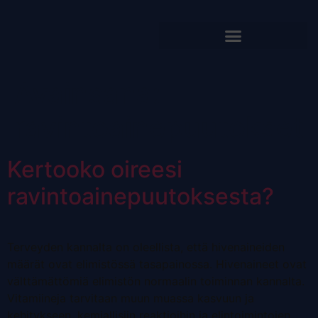
Avainsana:
ravintoainepuutokset
Kertooko oireesi
ravintoaine­puutoksesta?
Terveyden kannalta on oleellista, että hivenaineiden
määrät ovat elimistössä tasapainossa. Hivenaineet ovat
välttämättömiä elimistön normaalin toiminnan kannalta.
Vitamiineja tarvitaan muun muassa kasvuun ja
kehitykseen, kemiallisiin reaktioihin ja elintoimintojen