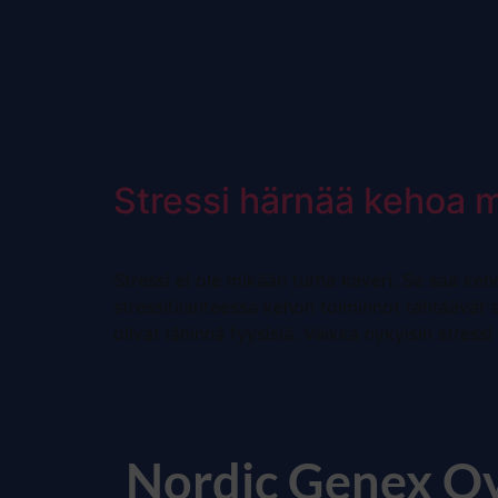
Avainsana:
stress
Stressi härnää kehoa 
Stressi ei ole mikään turha kaveri. Se saa keh
stressitilanteessa kehon toiminnot tähtäävät a
olivat lähinnä fyysisiä. Vaikka nykyisin stress
Nordic Genex O