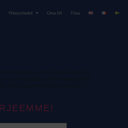
Yhteystiedot
Oma tili
Tilaa
nominen hermosto. Termi viittaa siihen, että
on peruja ajalta, jolloin stressitilanteet
a, jolloin sapelihammastiikeri jahtasi […]
IRJEEMME!