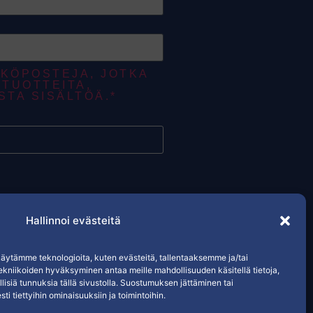
KÖPOSTEJA, JOTKA
TUOTTEITA,
STA SISÄLTÖÄ.*
Tietosuojaseloste / evästeet
Hallinnoi evästeitä
ytämme teknologioita, kuten evästeitä, tallentaaksemme ja/tai
ekniikoiden hyväksyminen antaa meille mahdollisuuden käsitellä tietoja,
llisiä tunnuksia tällä sivustolla. Suostumuksen jättäminen tai
ti tiettyihin ominaisuuksiin ja toimintoihin.