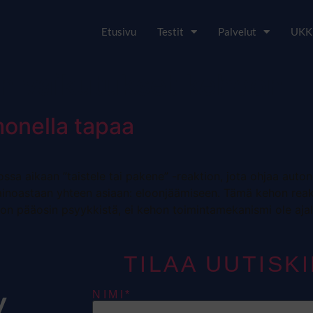
Etusivu
Testit
Palvelut
UKK
in vaikutukset kehoon
monella tapaa
ossa aikaan ”taistele tai pakene” -reaktion, jota ohjaa auto
inoastaan yhteen asiaan: eloonjäämiseen. Tämä kehon reaktio 
i on pääosin psyykkistä, ei kehon toimintamekanismi ole ajalt
TILAA UUTISK
y
NIMI*