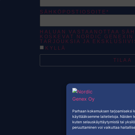
SÄHKÖPOSTIOSOITE*
HALUAN VASTAANOTTAA SÄH
KOSKEVAT NORDIC GENEXIN 
TARJOUKSIA JA EKSKLUSIIVI
KYLLÄ
TILAA
Parhaan kokemuksen tarjoamiseksi kä
käyttääksemme laitetietoja. Näiden t
kuten selauskäyttäytymistä tai yksilö
peruuttaminen voi vaikuttaa haitallises