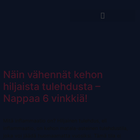
Avainsana:
suoliston
hyvinvointi
Näin vähennät kehon
hiljaista tulehdusta –
Nappaa 6 vinkkiä!
Mitä inflammaatio on? Hiljainen tulehdus, eli
inflammaatio, on kehon matala-asteinen tulehdustila,
joka voi jäädä huomaamatta vuosiksi. Tämä tila ei