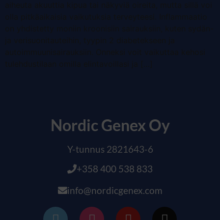
aiheuta akuuttia kipua tai näkyviä oireita, mutta sillä voi
olla pitkäaikaisia vaikutuksia terveyteesi. Inflammaatio
on yhdistetty moniin kroonisiin sairauksiin, kuten sydän-
ja verisuonitauteihin, tyypin 2 diabetekseen ja
autoimmuunisairauksiin. Onneksi voit vaikuttaa kehosi
tulehdustilaan omilla elintavoillasi ja […]
Nordic Genex Oy
Y-tunnus 2821643-6
+358 400 538 833
info@nordicgenex.com