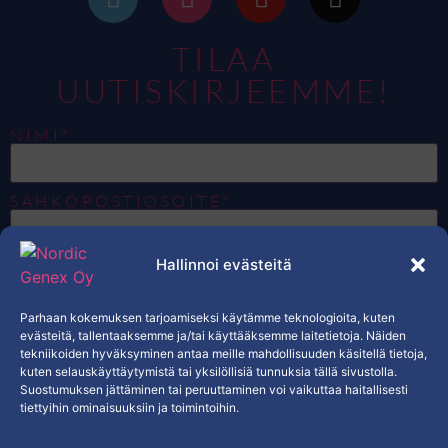
TILAA
UUTISKIRJEEMME!
NIMI*
SÄHKÖPOSTIOSOITE*
Hallinnoi evästeitä
HALUAN VASTAANOTTAA SÄHKÖPOSTEJA,
JOTKA KOSKEVAT NORDIC GENEXIN
TUOTTEITA, TARJOUKSIA JA
EKSKLUSIIVISTA SISÄLTÖÄ.*
Parhaan kokemuksen tarjoamiseksi käytämme teknologioita, kuten
KYLLÄ
evästeitä, tallentaaksemme ja/tai käyttääksemme laitetietoja. Näiden
tekniikoiden hyväksyminen antaa meille mahdollisuuden käsitellä tietoja,
kuten selauskäyttäytymistä tai yksilöllisiä tunnuksia tällä sivustolla.
TILAA
Suostumuksen jättäminen tai peruuttaminen voi vaikuttaa haitallisesti
tiettyihin ominaisuuksiin ja toimintoihin.