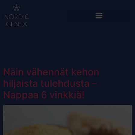
Avainsana:
suoliston
mikrobisto
Näin vähennät kehon
hiljaista tulehdusta –
Nappaa 6 vinkkiä!