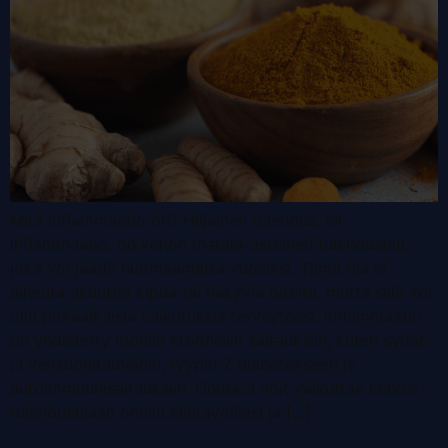
Mitä inflammaatio on? Hiljainen tulehdus, eli
inflammaatio, on kehon matala-asteinen tulehdustila,
joka voi jäädä huomaamatta vuosiksi. Tämä tila ei
aiheuta akuuttia kipua tai näkyviä oireita, mutta sillä voi
olla pitkäaikaisia vaikutuksia terveyteesi. Inflammaatio
on yhdistetty moniin kroonisiin sairauksiin, kuten sydän-
ja verisuonitauteihin, tyypin 2 diabetekseen ja
autoimmuunisairauksiin. Onneksi voit vaikuttaa kehosi
tulehdustilaan omilla elintavoillasi ja […]