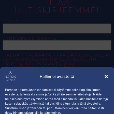
TILAA
UUTISKIRJEEMME!
NIMI*
SÄHKÖPOSTIOSOITE*
HALUAN VASTAANOTTAA SÄHKÖPOSTEJA,
JOTKA KOSKEVAT NORDIC GENEXIN
TUOTTEITA, TARJOUKSIA JA
EKSKLUSIIVISTA SISÄLTÖÄ.*
KYLLÄ
Hallinnoi evästeitä
TILAA
Parhaan kokemuksen tarjoamiseksi käytämme teknologioita, kuten
evästeitä, tallentaaksemme ja/tai käyttääksemme laitetietoja. Näiden
tekniikoiden hyväksyminen antaa meille mahdollisuuden käsitellä tietoja,
kuten selauskäyttäytymistä tai yksilöllisiä tunnuksia tällä sivustolla.
Suostumuksen jättäminen tai peruuttaminen voi vaikuttaa haitallisesti
Copyright © Nordic Genex Oy
tiettyihin ominaisuuksiin ja toimintoihin.