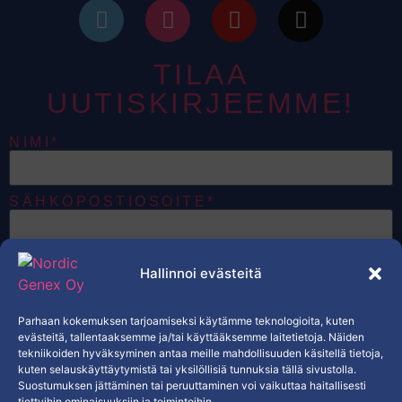
TILAA
UUTISKIRJEEMME!
NIMI*
SÄHKÖPOSTIOSOITE*
HALUAN VASTAANOTTAA
Hallinnoi evästeitä
SÄHKÖPOSTEJA, JOTKA KOSKEVAT
NORDIC GENEXIN TUOTTEITA,
TARJOUKSIA JA EKSKLUSIIVISTA
SISÄLTÖÄ.*
Parhaan kokemuksen tarjoamiseksi käytämme teknologioita, kuten
KYLLÄ
evästeitä, tallentaaksemme ja/tai käyttääksemme laitetietoja. Näiden
tekniikoiden hyväksyminen antaa meille mahdollisuuden käsitellä tietoja,
kuten selauskäyttäytymistä tai yksilöllisiä tunnuksia tällä sivustolla.
TILAA
Suostumuksen jättäminen tai peruuttaminen voi vaikuttaa haitallisesti
tiettyihin ominaisuuksiin ja toimintoihin.