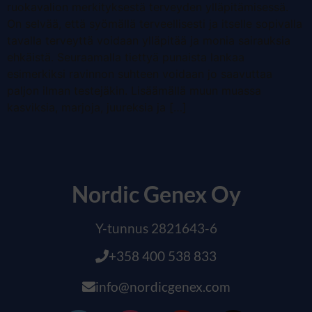
ruokavalion merkityksestä terveyden ylläpitämisessä.
On selvää, että syömällä terveellisesti ja itselle sopivalla
tavalla terveyttä voidaan ylläpitää ja monia sairauksia
ehkäistä. Seuraamalla tiettyä punaista lankaa
esimerkiksi ravinnon suhteen voidaan jo saavuttaa
paljon ilman testejäkin. Lisäämällä muun muassa
kasviksia, marjoja, juureksia ja […]
Nordic Genex Oy
Y-tunnus 2821643-6
+358 400 538 833
info@nordicgenex.com