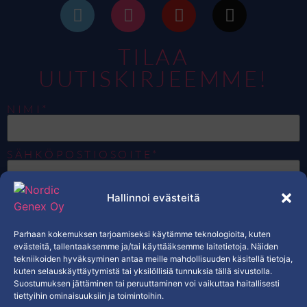
TILAA
UUTISKIRJEEMME!
NIMI*
SÄHKÖPOSTIOSOITE*
Hallinnoi evästeitä
HALUAN VASTAANOTTAA SÄHKÖPOSTEJA,
JOTKA KOSKEVAT NORDIC GENEXIN
TUOTTEITA, TARJOUKSIA JA
EKSKLUSIIVISTA SISÄLTÖÄ.*
Parhaan kokemuksen tarjoamiseksi käytämme teknologioita, kuten
KYLLÄ
evästeitä, tallentaaksemme ja/tai käyttääksemme laitetietoja. Näiden
tekniikoiden hyväksyminen antaa meille mahdollisuuden käsitellä tietoja,
kuten selauskäyttäytymistä tai yksilöllisiä tunnuksia tällä sivustolla.
TILAA
Suostumuksen jättäminen tai peruuttaminen voi vaikuttaa haitallisesti
tiettyihin ominaisuuksiin ja toimintoihin.