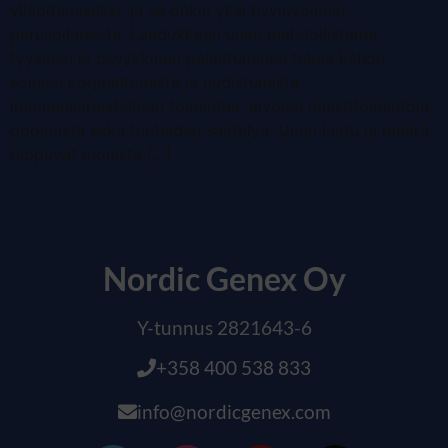
ylläpitämiseksi, ja se onkin yksi hyvinvoinnin
peruspilareista. Laadukkaan unen mahdollistama
fyysinen ja psyykkinen palautuminen tukee kehon
solujen korjaantumista ja uudistumista,
immuunijärjestelmän toimintaa, aivojen muistitoimintoja,
oppimista sekä tunteiden säätelyä. Unen laatu ja määrä
riippuvat monista […]
Nordic Genex Oy
Y-tunnus 2821643-6
+358 400 538 833
info@nordicgenex.com