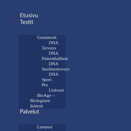
Mene
sisältöön
Etusivu
Testit
Geenitestit
DNA
Terveys
DNA
Painonhallinta
DNA
Suolistoterveys
DNA
Sport
Pro
Lisäosat
BioAge –
Biologinen
ikätesti
Palvelut
Luennot