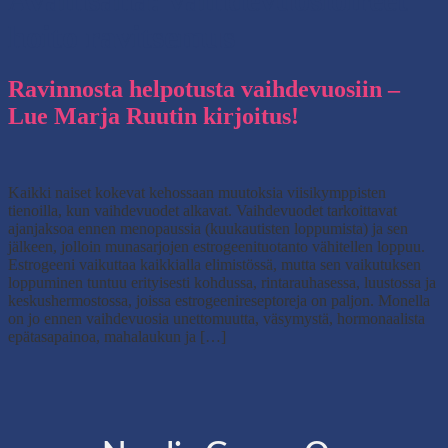
Avainsana:
vaihdevuosioireet
hoito ravitsemus
Ravinnosta helpotusta vaihdevuosiin –
Lue Marja Ruutin kirjoitus!
Kaikki naiset kokevat kehossaan muutoksia viisikymppisten
tienoilla, kun vaihdevuodet alkavat. Vaihdevuodet tarkoittavat
ajanjaksoa ennen menopaussia (kuukautisten loppumista) ja sen
jälkeen, jolloin munasarjojen estrogeenituotanto vähitellen loppuu.
Estrogeeni vaikuttaa kaikkialla elimistössä, mutta sen vaikutuksen
loppuminen tuntuu erityisesti kohdussa, rintarauhasessa, luustossa ja
keskushermostossa, joissa estrogeenireseptoreja on paljon. Monella
on jo ennen vaihdevuosia unettomuutta, väsymystä, hormonaalista
epätasapainoa, mahalaukun ja […]