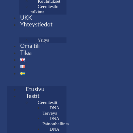
Koulutukset
Geenitestin
tulkinta
UKK
Yhteystiedot
Yritys
Oma tili
Tilaa
Etusivu
Testit
Geenitestit
DNA
Terveys
DNA
Painonhallinta
DNA