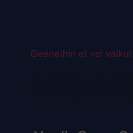
Avainsana:
yksilöl
Geeneihin et voi vaikut
Nordic Genex kokemuksia, Anu Kiiveri: Valmis
ruokavalion merkityksestä terveyden ylläpitämis
monia sairauksia ehkäistä. Seuraamalla tietty
muun muassa kasviksia, marjoja, juureksia ja 