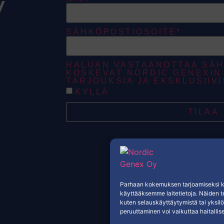
y
SÄHKÖPOSTIOSOITE*
HALUAN VASTAANOTTAA SÄH
KOSKEVAT NORDIC GENEXIN 
TARJOUKSIA JA EKSKLUSIIVI
KYLLÄ
TILAA
Parhaan kokemuksen tarjoamiseksi kä
käyttääksemme laitetietoja. Näiden t
kuten selauskäyttäytymistä tai yksilö
peruuttaminen voi vaikuttaa haitallises