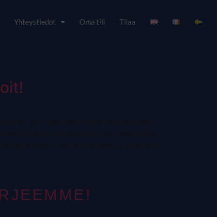
Yhteystiedot
Oma tili
Tilaa
oit!
kuussa 2017 olen ollut yhä kiinnostuneempi
valla tavalla terveyttä voidaan ylläpitää ja
aavuttaa paljon ilman testejäkin. Lisäämällä
IRJEEMME!