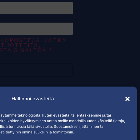
KÖPOSTEJA, JOTKA
TUOTTEITA,
STA SISÄLTÖÄ.*
Hallinnoi evästeitä
Tietosuojaseloste / evästeet
ytämme teknologioita, kuten evästeitä, tallentaaksemme ja/tai
ekniikoiden hyväksyminen antaa meille mahdollisuuden käsitellä tietoja,
llisiä tunnuksia tällä sivustolla. Suostumuksen jättäminen tai
ti tiettyihin ominaisuuksiin ja toimintoihin.