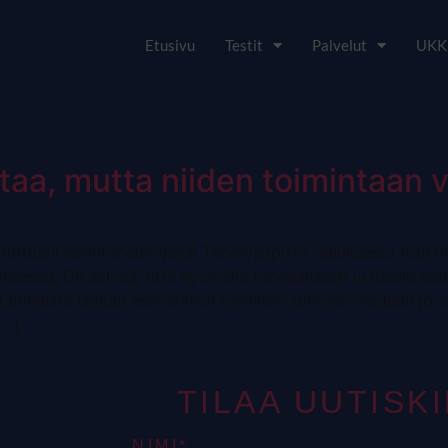
Etusivu
Testit
Palvelut
UKK
linen potentiaali
taa, mutta niiden toimintaan v
tuttuani ravintoneuvojaksi Terveysopisto Saluksesta touko
essä. On selvää, että syömällä terveellisesti ja itselle sopi
ä punaista lankaa esimerkiksi ravinnon suhteen voidaan jo s
[…]
TILAA UUTISK
NIMI*