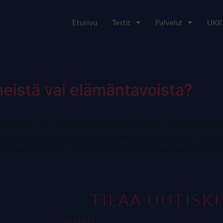
Etusivu
Testit
Palvelut
UKK
no
eistä vai elämäntavoista?
mmastakaan – se on monien tekijöiden summa. Referoimme 
n kirjoitusta, jossa hän käsittelee aihetta otsikolla ”Ylipai
sä esiintyy paljon vaihtelua ja siksi siittiöiden hedelmöittä
TILAA UUTISK
NIMI*