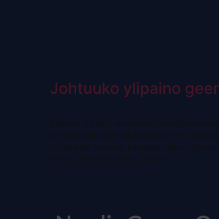
Avainsana:
ylipai
Johtuuko ylipaino geen
Ylipaino ei johdu oikeastaan yksistään ku
aineenvaihdunnan erikoislääkäri Pertti Mustajoe
kirjoituksen lopussa. Kannattaa lukea. Geeneis
ihmisiä. Erilaisuus näkyy usealla […]