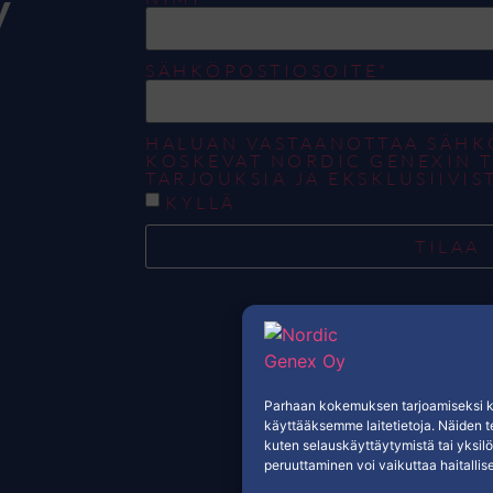
y
SÄHKÖPOSTIOSOITE*
HALUAN VASTAANOTTAA SÄHK
KOSKEVAT NORDIC GENEXIN T
TARJOUKSIA JA EKSKLUSIIVIST
KYLLÄ
TILAA
Parhaan kokemuksen tarjoamiseksi kä
käyttääksemme laitetietoja. Näiden t
kuten selauskäyttäytymistä tai yksilö
peruuttaminen voi vaikuttaa haitallises