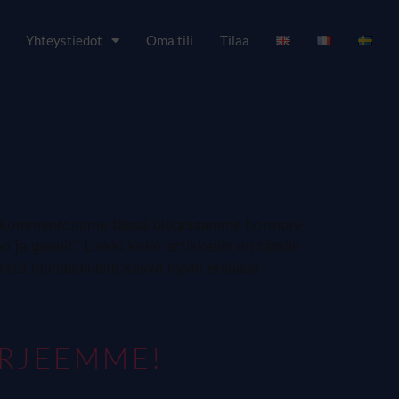
Yhteystiedot
Oma tili
Tilaa
ja kommentoimme tässä blogissamme hormoni-
no ja geenit”. Linkki koko artikkeliin on tämän
mistä munasoluista kasva hyvin erilaisia
IRJEEMME!