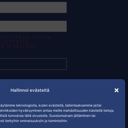
ÖPOSTEJA, JOTKA
UOTTEITA,
A SISÄLTÖÄ.*
Hallinnoi evästeitä
Tietosuojaseloste / evästeet
ytämme teknologioita, kuten evästeitä, tallentaaksemme ja/tai
ekniikoiden hyväksyminen antaa meille mahdollisuuden käsitellä tietoja,
llisiä tunnuksia tällä sivustolla. Suostumuksen jättäminen tai
ti tiettyihin ominaisuuksiin ja toimintoihin.