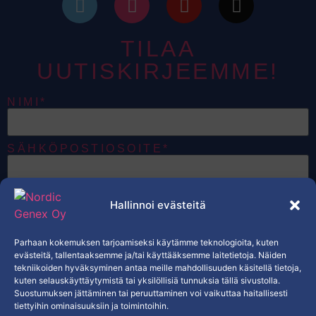
TILAA
UUTISKIRJEEMME!
NIMI*
SÄHKÖPOSTIOSOITE*
HALUAN VASTAANOTTAA
Hallinnoi evästeitä
SÄHKÖPOSTEJA, JOTKA KOSKEVAT
NORDIC GENEXIN TUOTTEITA,
TARJOUKSIA JA EKSKLUSIIVISTA
SISÄLTÖÄ.*
Parhaan kokemuksen tarjoamiseksi käytämme teknologioita, kuten
KYLLÄ
evästeitä, tallentaaksemme ja/tai käyttääksemme laitetietoja. Näiden
tekniikoiden hyväksyminen antaa meille mahdollisuuden käsitellä tietoja,
kuten selauskäyttäytymistä tai yksilöllisiä tunnuksia tällä sivustolla.
TILAA
Suostumuksen jättäminen tai peruuttaminen voi vaikuttaa haitallisesti
tiettyihin ominaisuuksiin ja toimintoihin.