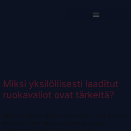
Avainsana:
metabolinen
yksilöllisyys
Miksi yksilöllisesti laaditut
ruokavaliot ovat tärkeitä?
Miksi yksilöllisesti räätälöidyt ruokavaliot ovat tärkeitä?
Ihmisillä on usein vahvoja uskomuksia ruoasta:
”carnivore on ratkaisu”, ”keto on ratkaisu”,