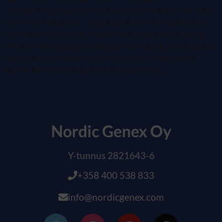
”runsashiilihydraattinen ruokavalio on ratkaisu” tai ”lihan
syönti on haitallista”. Ja joskus yksilön kohdalla tämä
voi osittain olla totta. Muutat ruokailutottumuksiasi ja
yhtäkkiä energiasi paranee, painosi laskee, ruoansulatus
rauhoittuu tai vuosia vaivanneet oireet helpottavat.
Monet kertovat tällaisista kokemuksista […]
Nordic Genex Oy
Y-tunnus 2821643-6
+358 400 538 833
info@nordicgenex.com